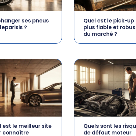
changer ses pneus
Quel est le pick-up 
lleparisis ?
plus fiable et robus
du marché ?
 est le meilleur site
Quels sont les risq
r connaître
de défaut moteur