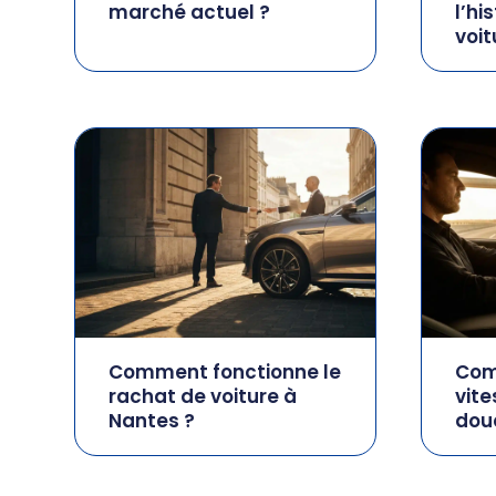
marché actuel ?
l’hi
voit
Comment fonctionne le
Com
rachat de voiture à
vite
Nantes ?
dou