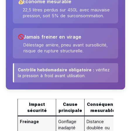
Économie mesurable
22,5 litres perdus sur 450L avec mauvaise
pression, soit 5% de surconsommation.
Jamais freiner en virage
Délestage arrière, pneu avant sursollicité,
risque de rupture structurelle.
Contrôle hebdomadaire obligatoire :
vérifiez
la pression à froid avant utilisation.
Impact
Cause
Conséquence
sécurité
principale
mesurable
Freinage
Gonflage
Distance
inadapté
doublée ou