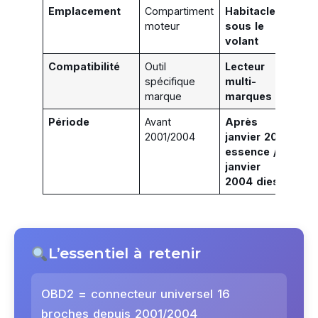
Emplacement
Compartiment
Habitacle
moteur
sous le
volant
Compatibilité
Outil
Lecteur
spécifique
multi-
marque
marques
Période
Avant
Après
2001/2004
janvier 2001
essence /
janvier
2004 diesel
L’essentiel à retenir
OBD2 = connecteur universel 16
broches depuis 2001/2004